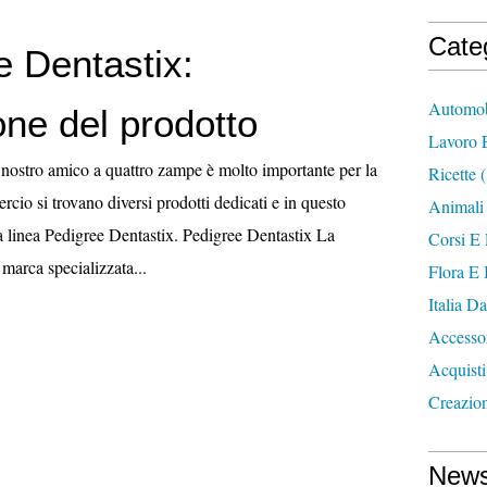
Cate
e Dentastix:
Automob
one del prodotto
Lavoro E
l nostro amico a quattro zampe è molto importante per la
Ricette
(
rcio si trovano diversi prodotti dedicati e in questo
Animali
la linea Pedigree Dentastix. Pedigree Dentastix La
Corsi E
marca specializzata...
Flora E 
Italia D
Accesso
Acquisti
Creazio
News