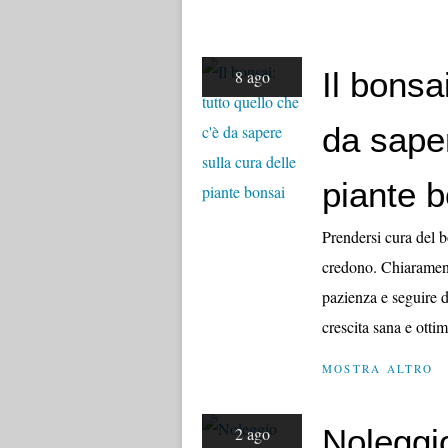
Il bonsa
8 ago
da saper
piante 
Prendersi cura del b
credono. Chiarament
pazienza e seguire d
crescita sana e ottim
MOSTRA ALTRO
Noleggio
2 ago