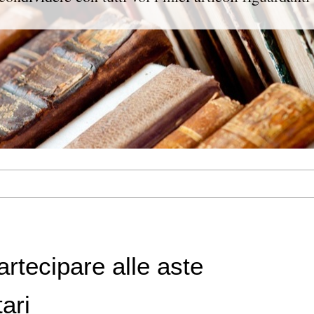
rtecipare alle aste
tari