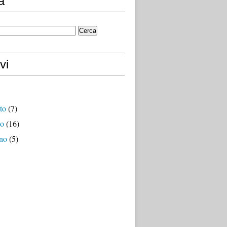
a
vi
to
(7)
io
(16)
no
(5)