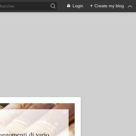
Login
+
Create my blog
 argomenti di vario