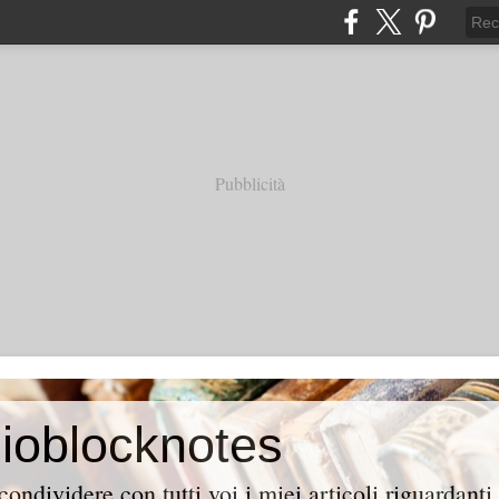
Pubblicità
mioblocknotes
ondividere con tutti voi i miei articoli riguardanti